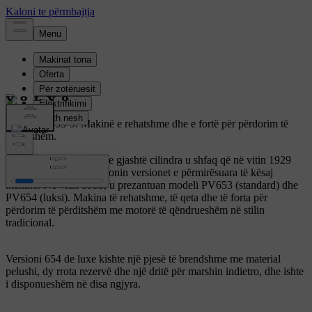
Volvo PV653-9.
Makinë e rehatshme dhe e fortë për përdorim të
përditshëm.
Makina e parë Volvo me gjashtë cilindra u shfaq që në vitin 1929
dhe më pas do të vazhdonin versionet e përmirësuara të kësaj
makine. Në vitin 1933, u prezantuan modeli PV653 (standard) dhe
PV654 (luksi). Makina të rehatshme, të qeta dhe të forta për
përdorim të përditshëm me motorë të qëndrueshëm në stilin
tradicional.
Versioni 654 de luxe kishte një pjesë të brendshme me material
pelushi, dy rrota rezervë dhe një dritë për marshin indietro, dhe ishte
i disponueshëm në disa ngjyra.