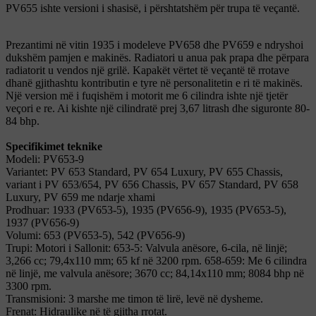
PV655 ishte versioni i shasisë, i përshtatshëm për trupa të veçantë.
Prezantimi në vitin 1935 i modeleve PV658 dhe PV659 e ndryshoi
dukshëm pamjen e makinës. Radiatori u anua pak prapa dhe përpara
radiatorit u vendos një grilë. Kapakët vërtet të veçantë të rrotave
dhanë gjithashtu kontributin e tyre në personalitetin e ri të makinës.
Një version më i fuqishëm i motorit me 6 cilindra ishte një tjetër
veçori e re. Ai kishte një cilindratë prej 3,67 litrash dhe siguronte 80-
84 bhp.
Specifikimet teknike
Modeli: PV653-9
Variantet: PV 653 Standard, PV 654 Luxury, PV 655 Chassis,
variant i PV 653/654, PV 656 Chassis, PV 657 Standard, PV 658
Luxury, PV 659 me ndarje xhami
Prodhuar: 1933 (PV653-5), 1935 (PV656-9), 1935 (PV653-5),
1937 (PV656-9)
Volumi: 653 (PV653-5), 542 (PV656-9)
Trupi: Motori i Sallonit: 653-5: Valvula anësore, 6-cila, në linjë;
3,266 cc; 79,4x110 mm; 65 kf në 3200 rpm. 658-659: Me 6 cilindra
në linjë, me valvula anësore; 3670 cc; 84,14x110 mm; 8084 bhp në
3300 rpm.
Transmisioni: 3 marshe me timon të lirë, levë në dysheme.
Frenat: Hidraulike në të gjitha rrotat.