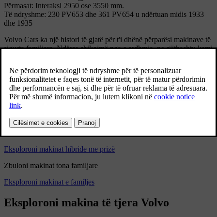
Përmasat: Interaksi 2950 ose 3550 mm.
Të ndryshme: 230 PV653 dhe 361 PV654 u ndërtuan midis 1933
dhe 1935
Volvo Cars ka një histori të gjatë për t'i dhënë përparësi makinave të
sigurta familjare. Ndërsa shikojmë nga e ardhmja, ne gjithashtu kemi
synime ambicioze për t'u bërë një kompani plotësisht e makinave
elektrike. Ju lutemi, bashkohuni me ne në këtë udhëtim dhe zbuloni
gamën tonë të makinave plotësisht elektrike, hibrideve plug-in dhe
makinave familjare më poshtë.
Zbuloni makinat tona plotësisht elektrike
Eksploroni makina plotësisht elektrike
Zbuloni hibridet tona Plug-in
Eksploroni makinat hibride me prizë
Zbuloni makinat tona familjare
Eksploroni makinat e familjes
Eksploroni makina të tjera Volvo