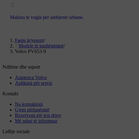
Makina te vogla per ambjente urbane.
Faqja kryesore
/
Modele të trashëgimisë
/
Volvo PV653-9