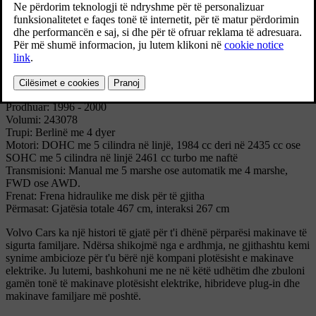
Modeli Volvo S70 është prodhuar deri në vitin 2000.
Specifikimet teknike
Modeli: S70
Variantet: AWD, Classic, R
Prodhuar: 1996 - 2000
Volumi: 243078
Trupi: Berlinë me 4 dyer
Motori: DOHC me 5 cilindra në linjë, 1984 cc deri në 2435 cc ose
SOHC me 5 cilindra në linjë 2461 cc turbo me naftë
Transmisioni: Manual me 5 marshe ose automatik me 4 marshe,
FWD ose AWD.
Frenat: Frena hidraulike me disk për të gjitha
Përmasat: Gjatësia totale 467 cm, interaksi 267 cm
Volvo Cars ka një histori të gjatë për t'i dhënë përparësi makinave të
sigurta familjare. Ndërsa shikojmë nga e ardhmja, ne gjithashtu kemi
synime ambicioze për t'u bërë një kompani plotësisht e makinave
elektrike. Ju lutemi, bashkohuni me ne në këtë udhëtim dhe zbuloni
gamën tonë të makinave plotësisht elektrike, hibrideve plug-in dhe
makinave familjare më poshtë.