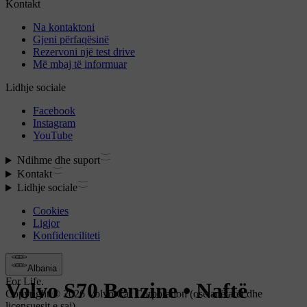
Volvo S70
Benzine
•
Naftë