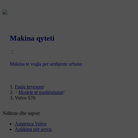
Makina qyteti
Makina te vogla per ambjente urbane.
Faqja kryesore
/
Modele të trashëgimisë
/
Volvo S70