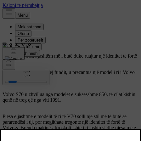
Volvo S70.
Stili i jashtëm më i butë duke ruajtur një identitet të fortë
Volvo.
Kur viti 1996 po i afrohej fundit, u prezantua një model i ri i Volvo-
s, Volvo S70.
Volvo S70 u zhvillua nga modelet e suksesshme 850, të cilat kishin
qenë në treg që nga viti 1991.
Pjesa e jashtme e modelit të ri të V70 solli një stil më të butë se
pararendësi i tij, por megjithatë tregonte një identitet të fortë të
Volvo-s. Brenda makinës, kroskoti ishte i ri, ashtu si dhe pjesa më e
madhe e brendshme. Në fushën e sigurisë ishin kryer po ashtu një
sërë përmirësimesh.