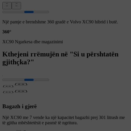
Një pamje e brendshme 360 gradë e Volvo XC90 hibrid i butë.
360°
XC90 Ngarkesa dhe magazinimi
Kthejeni rrëmujën në "Si u përshtatën
gjithçka?"
Bagazh i gjerë
Një XC90 me 7 vende ka një kapacitet bagazhi prej 301 litrash me
të gjitha mbështetësit e pasmë të ngritura.