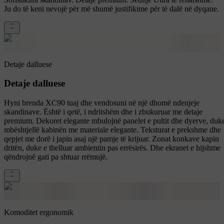
Ju do të keni nevojë për më shumë justifikime për të dalë në dyqane.
Detaje dalluese
Detaje dalluese
Hyni brenda XC90 tuaj dhe vendosuni në një dhomë ndenjeje
skandinave. Është i qetë, i ndritshëm dhe i zbukuruar me detaje
premium. Dekoret elegante mbulojnë panelet e pultit dhe dyerve, duk
mbështjellë kabinën me materiale elegante. Teksturat e prekshme dhe
qepjet me dorë i japin asaj një pamje të krijuar. Zonat konkave kapin
dritën, duke e thelluar ambientin pas errësirës. Dhe ekranet e hijshme
qëndrojnë gati pa shtuar rrëmujë.
Komoditet ergonomik