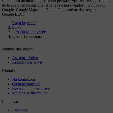
shërbimesh dixhitale që përfshihet për katër vjet. Pas kësaj periudhe,
do të zbatohen kushte dhe tarifa të reja nëse vendosni të rinovoni.
Google, Google Maps dhe Google Play janë marka tregtare të
Google LLC.
Faqja kryesore
/
SUV
/
XC90 Mild hybrid
/
Pjesa e brendshme