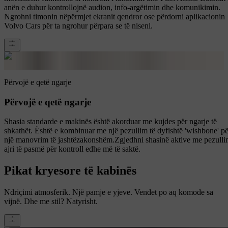
anën e duhur kontrollojnë audion, info-argëtimin dhe komunikimin.
Ngrohni timonin nëpërmjet ekranit qendror ose përdorni aplikacionin
Volvo Cars për ta ngrohur përpara se të niseni.
Përvojë e qetë ngarje
Përvojë e qetë ngarje
Shasia standarde e makinës është akorduar me kujdes për ngarje të
shkathët. Është e kombinuar me një pezullim të dyfishtë 'wishbone' pë
një manovrim të jashtëzakonshëm.Zgjedhni shasinë aktive me pezull
ajri të pasmë për kontroll edhe më të saktë.
Pikat kryesore të kabinës
Ndriçimi atmosferik. Një pamje e yjeve. Vendet po aq komode sa
vijnë. Dhe me stil? Natyrisht.