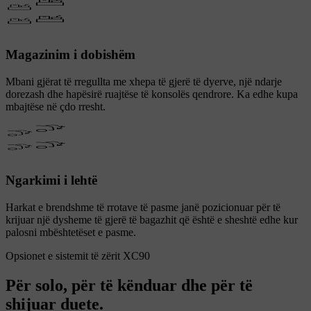
Magazinim i dobishëm
Mbani gjërat të rregullta me xhepa të gjerë të dyerve, një ndarje
dorezash dhe hapësirë ruajtëse të konsolës qendrore. Ka edhe kupa
mbajtëse në çdo rresht.
Ngarkimi i lehtë
Harkat e brendshme të rrotave të pasme janë pozicionuar për të
krijuar një dysheme të gjerë të bagazhit që është e sheshtë edhe kur
palosni mbështetëset e pasme.
Opsionet e sistemit të zërit XC90
Për solo, për të kënduar dhe për të
shijuar duete.