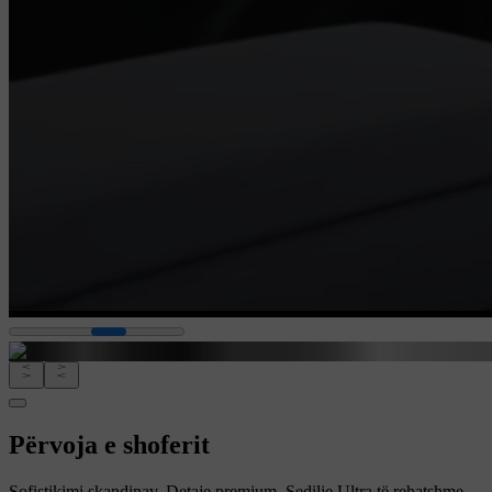
Përvoja e shoferit
Sofistikimi skandinav. Detaje premium. Sedilje Ultra të rehatshme.