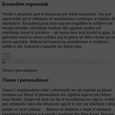
Komoditet ergonomik
Vendet e përparme janë të dizajnuara për rehati maksimale. Ata janë
ergonomikë për të ndihmuar në minimizimin e tendosjes së shpinës d
shpatullave. Rregulloni pozicionin tuaj me rregullime të sediljeve me
energji elektrike, mbështetje lumbare dhe zgjatime jastëku për
mbështetje shtesë të kofshëve – një bonus nëse keni këmbë të gjata. J
gjithashtu mund ta mbani sediljen tuaj të pjekur në ditët e ftohta me tr
nivele ngrohjeje. Bëhuni më komod me përmirësimet si ventilimi i
sediljeve dhe funksioni i masazhit me dhjetë pika.
Timon i personalizuar
Timon i personalizuar
Timoni i rregullueshëm është i mbështjellë me një material pa lëkurë
premium ose lëkurë të përshtatshme kur zgjidhni tapiceri prej lëkure
napa bionde. Qepjet me dorë me fije të koordinuara me ngjyra, veshje
prej mëndafshi saten dhe dekori me ngjyrë të zezë me shkëlqim i shto
pamjes së saj të rafinuar. Butonat në drejtimin e majtë të drejtuesit
mbështesin funksione si kontrolli i lundrimit dhe Pilot Assist. Butonat