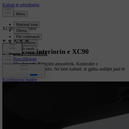
XC90
Mild hybrid
Përmbledhja
Eksploroni interiorin e XC90
Pjesa e brendshme
Specifikimet
Materiale elegante. Ndriçimi atmosferik. Kontrollet e
Karakteristikat
personalizueshme të klimës. Në këtë kabinë, të gjitha sediljet janë të
mira.
Konfiguroni tuajën
Konfiguroni tuajën