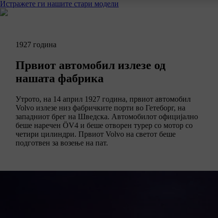
Истражете ги нашите стари модели
1927 година
Првиот автомобил излезе од
нашата фабрика
Утрото, на 14 април 1927 година, првиот автомобил
Volvo излезе низ фабричките порти во Гетеборг, на
западниот брег на Шведска. Автомобилот официјално
беше наречен ÖV4 и беше отворен турер со мотор со
четири цилиндри. Првиот Volvo на светот беше
подготвен за возење на пат.