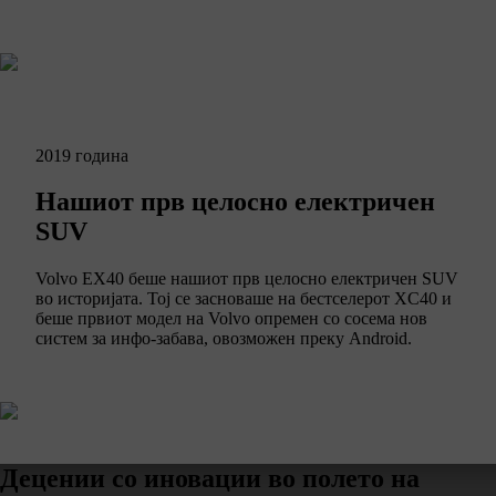
2019 година
Нашиот прв целосно електричен
SUV
Volvo EX40 беше нашиот прв целосно електричен SUV
во историјата. Тој се засноваше на бестселерот XC40 и
беше првиот модел на Volvo опремен со сосема нов
систем за инфо-забава, овозможен преку Android.
Децении со иновации во полето на