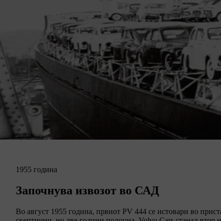
1955 година
Започнува извозот во САД
Во август 1955 година, првиот PV 444 се истовари во при
скептични, но две години подоцна, Volvo Cars станал втор 