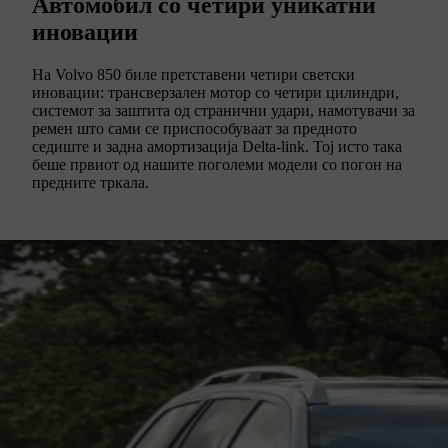
Автомобил со четири уникатни
иновации
На Volvo 850 биле претставени четири светски
иновации: трансверзален мотор со четири цилиндри,
системот за заштита од странични удари, намотувачи за
ремен што сами се приспособуваат за предното
седиште и задна амортизација Delta-link. Тој исто така
беше првиот од нашите поголеми модели со погон на
предните тркала.