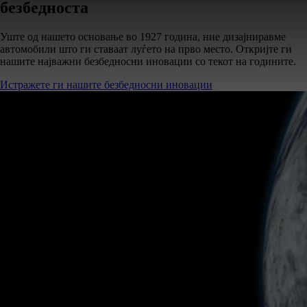
безбедноста
Уште од нашето основање во 1927 година, ние дизајниравме
автомобили што ги ставаат луѓето на прво место. Откријте ги
нашите најважни безбедносни иновации со текот на годините.
Истражете ги нашите безбедносни иновации