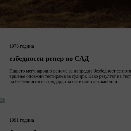
1976 година
езбедносен репер во САД
Нашето меѓународно реноме за напредна безбедност се потв
вршење опсежни тестирања за судири. Како резултат на тест
на безбедносните стандарди за сите нови автомобили.
1991 година