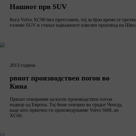
Нашиот прв SUV
Кога Volvo XC90 бил претставен, тој за брзо време се претв
големи SUV и станал најважниот извозен производ на Швед
2013 година
рвиот производствен погон во
Кина
Првпат отворивме целосен производствен погон
надвор од Европа. Тој беше отворен во градот Ченгду,
каде што првично ги произведувавме Volvo S60L aи
XC60.