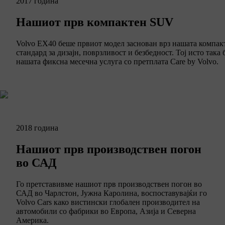
2017 година
Нашиот прв компактен SUV
Volvo EX40 беше првиот модел заснован врз нашата компак
стандард за дизајн, поврзливост и безбедност. Тој исто так
нашата фиксна месечна услуга со претплата Care by Volvo.
2018 година
Нашиот прв производствен погон
во САД
Го претставивме нашиот прв производствен погон во
САД во Чарлстон, Јужна Каролина, воспоставувајќи го
Volvo Cars како вистински глобален производител на
автомобили со фабрики во Европа, Азија и Северна
Америка.