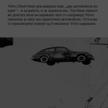
Volvo Duett беше рекламиран како „два автомобила во
еден“ – и за работа, и за задоволство. Тоа беше првиот
во долгата низа на каравани што го направија Volvo
синоним за овој тип практични автомобили. Оттогаш
се произведени повеќе од 6 милиони Volvo каравани.