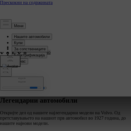
Кои сме ние
Нашата приказна
Нашето наследство
Легендарни автомобили
Откријте дел од нашите најлегендарни модели на Volvo. Од
претставувањето на нашиот прв автомобил во 1927 година, до
нашите најнови модели.