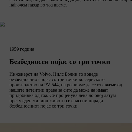
најголем пазар во тоа време.
1959 година
Безбедносен појас со три точки
Инженерот на Volvo, Нилс Болин го воведе
безбедносниот појас со три точки во сериското
производство на PV 544, па решивме да се откажеме од
нашите патентни права за сите да може да имаат
придобивка од тоа. Се проценува дека до овој датум
преку еден милион животи се спасени поради
безбедносниот појас со три точки.