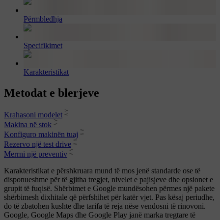
Përmbledhja
Specifikimet
Karakteristikat
Metodat e blerjeve
Krahasoni modelet
Makina në stok
Konfiguro makinën tuaj
Rezervo një test drive
Merrni një preventiv
Karakteristikat e përshkruara mund të mos jenë standarde ose të
disponueshme për të gjitha tregjet, nivelet e pajisjeve dhe opsionet e
grupit të fuqisë. Shërbimet e Google mundësohen përmes një pakete
shërbimesh dixhitale që përfshihet për katër vjet. Pas kësaj periudhe,
do të zbatohen kushte dhe tarifa të reja nëse vendosni të rinovoni.
Google, Google Maps dhe Google Play janë marka tregtare të