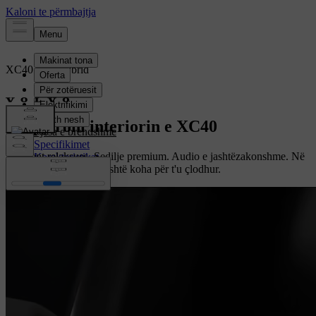
XC40
Mild hybrid
Përmbledhja
Eksploroni interiorin e XC40
Pjesa e brendshme
Specifikimet
Ambient relaksues. Sedilje premium. Audio e jashtëzakonshme. Në
Karakteristikat
këtë SUV, ora e pikut është koha për t'u çlodhur.
Konfiguroni tuajën
Konfiguroni tuajën