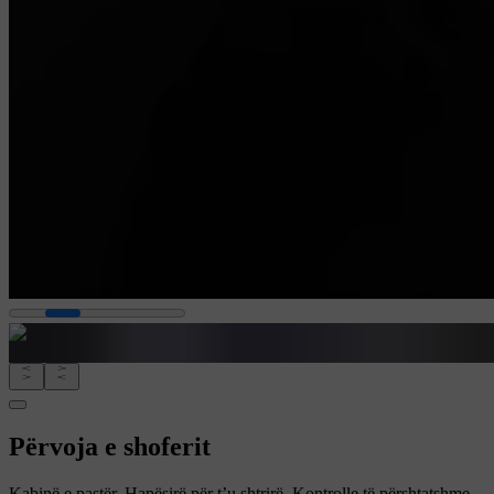
Përvoja e shoferit
Kabinë e pastër. Hapësirë për t’u shtrirë. Kontrolle të përshtatshme.