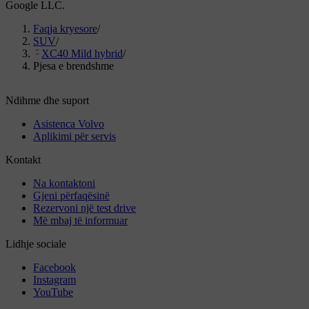
Google LLC.
Faqja kryesore
/
SUV
/
XC40 Mild hybrid
/
Pjesa e brendshme