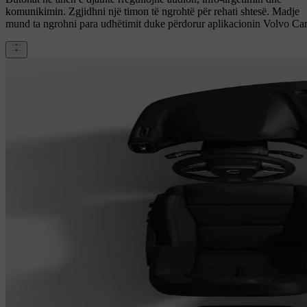
komunikimin. Zgjidhni një timon të ngrohtë për rehati shtesë. Madje
mund ta ngrohni para udhëtimit duke përdorur aplikacionin Volvo Car