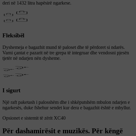
deri në 1432 litra hapësirë ngarkese.
Fleksibël
Dyshemeja e bagazhit mund të paloset dhe të përdoret si ndarës.
Varni çantat e pazarit në tre grepa të integruar dhe vendosni pjesën
tjetër në ndarjen nën dysheme.
I sigurt
Një raft paketash i palosshëm dhe i shkëputshëm mbulon ndarjen e
ngarkesës, duke fshehur sendet kur dera e bagazhit është e mbyllur.
Opsionet e sistemit të zërit XC40
Për dashamirësit e muzikës. Për këngë