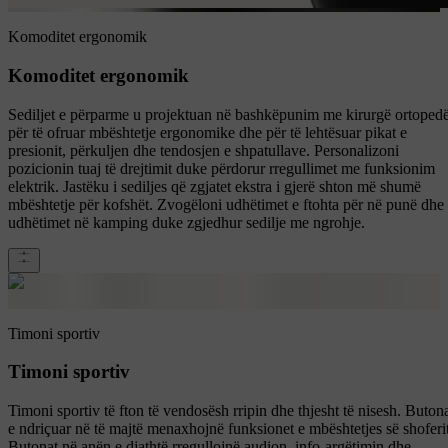
Komoditet ergonomik
Komoditet ergonomik
Sediljet e përparme u projektuan në bashkëpunim me kirurgë ortoped
për të ofruar mbështetje ergonomike dhe për të lehtësuar pikat e
presionit, përkuljen dhe tendosjen e shpatullave. Personalizoni
pozicionin tuaj të drejtimit duke përdorur rregullimet me funksionim
elektrik. Jastëku i sediljes që zgjatet ekstra i gjerë shton më shumë
mbështetje për kofshët. Zvogëloni udhëtimet e ftohta për në punë dhe
udhëtimet në kamping duke zgjedhur sedilje me ngrohje.
Timoni sportiv
Timoni sportiv
Timoni sportiv të fton të vendosësh rripin dhe thjesht të nisesh. Buton
e ndriçuar në të majtë menaxhojnë funksionet e mbështetjes së shoferit
Butonat në anën e djathtë rregullojnë audion, info-argëtimin dhe